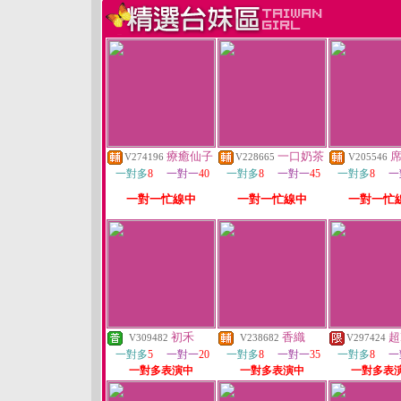
療癒仙子
一口奶茶
V274196
V228665
V205546
一對多
8
一對一
40
一對多
8
一對一
45
一對多
8
一
一對一忙線中
一對一忙線中
一對一忙
初禾
香織
超
V309482
V238682
V297424
一對多
5
一對一
20
一對多
8
一對一
35
一對多
8
一
一對多表演中
一對多表演中
一對多表