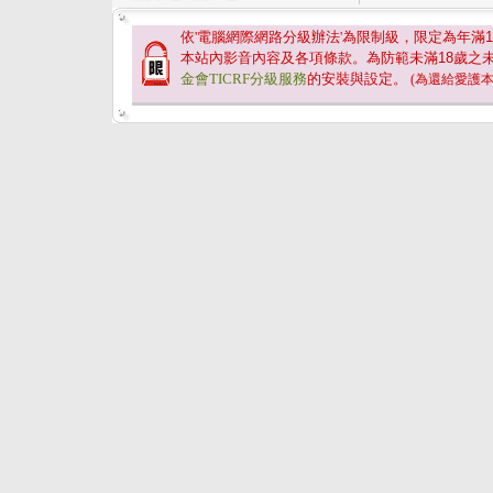
依'電腦網際網路分級辦法'為限制級，限定為年滿
1
本站內影音內容及各項條款。為防範未滿
18
歲之
金會TICRF分級服務
的安裝與設定。
(為還給愛護