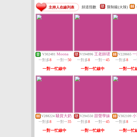
頻道指數
限制級(火辣)
主持人在線列表
Moona
王老師珺
一
V302481
V194896
V228665
一對多
8
一對一
50
一對多
8
一對一
45
一對多
8
一
一對一忙線中
一對一忙線中
一對一忙
騷貨大奶
甜聲學妹
小
V288224
V294550
V302109
一對多
8
一對一
35
一對多
8
一對一
45
一對多
8
一
一對一忙線中
一對一忙線中
一對一忙