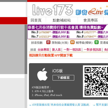
回首頁
點數補給站
會員專區
恭喜七月份消費排行前十名會員 獲得免費點數~
No.3
No.4
-贈點
8,000
點
-贈點
7,0
LV76098**
LV52777**
No.7
No.8
-贈點
4,000
點
-贈點
3,
LV23213**
LV70847**
頻道指數
限制級(火辣)
輔導級(曖昧)
普通級
頻道
台妹專區
│
新人區
│
一對一視訊區
│
一對多視訊區
│
免
視訊聊天行動裝置APP開放下載
iOS版設備需求 :
1. iOS 4.3以上版本
2. iPhone, iPad, iPod touch
→ iOS安裝後出現 '尚未信任企業級開發人員' 請點此
→ 暫不支援