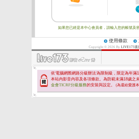
如果您已經是本中心會員者，請輸入您的帳號及密
使用條款
Copyright © 2026 By
LIVE17
依'電腦網際網路分級辦法'為限制級，限定為年滿
1
本站內影音內容及各項條款。為防範未滿
18
歲之
金會TICRF分級服務
的安裝與設定。
(為還給愛護