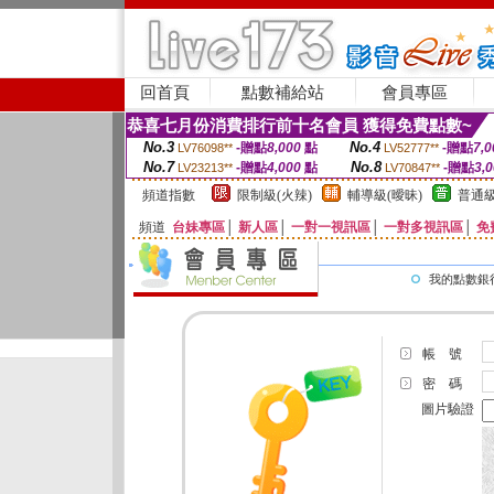
回首頁
點數補給站
會員專區
恭喜七月份消費排行前十名會員 獲得免費點數~
No.3
No.4
-贈點
8,000
點
-贈點
7,0
LV76098**
LV52777**
No.7
No.8
-贈點
4,000
點
-贈點
3,
LV23213**
LV70847**
頻道指數
限制級(火辣)
輔導級(曖昧)
普通級
頻道
台妹專區
│
新人區
│
一對一視訊區
│
一對多視訊區
│
免
我的點數銀
帳 號
密 碼
圖片驗證