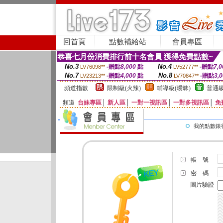
回首頁
點數補給站
會員專區
恭喜七月份消費排行前十名會員 獲得免費點數~
No.3
No.4
-贈點
8,000
點
-贈點
7,0
LV76098**
LV52777**
No.7
No.8
-贈點
4,000
點
-贈點
3,
LV23213**
LV70847**
頻道指數
限制級(火辣)
輔導級(曖昧)
普通級
頻道
台妹專區
│
新人區
│
一對一視訊區
│
一對多視訊區
│
免
我的點數銀
帳 號
密 碼
圖片驗證