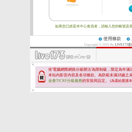
如果您已經是本中心會員者，請輸入您的帳號及密
使用條款
Copyright © 2026 By
LIVE17
依'電腦網際網路分級辦法'為限制級，限定為年滿
1
本站內影音內容及各項條款。為防範未滿
18
歲之
金會TICRF分級服務
的安裝與設定。
(為還給愛護