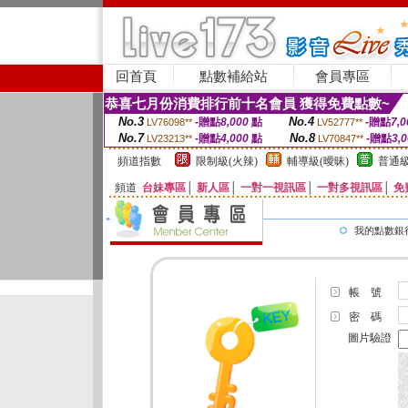
回首頁
點數補給站
會員專區
恭喜七月份消費排行前十名會員 獲得免費點數~
No.3
No.4
-贈點
8,000
點
-贈點
7,0
LV76098**
LV52777**
No.7
No.8
-贈點
4,000
點
-贈點
3,
LV23213**
LV70847**
頻道指數
限制級(火辣)
輔導級(曖昧)
普通級
頻道
台妹專區
│
新人區
│
一對一視訊區
│
一對多視訊區
│
免
我的點數銀
帳 號
密 碼
圖片驗證