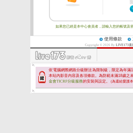
如果您已經是本中心會員者，請輸入您的帳號及密
使用條款
Copyright © 2026 By
LIVE17
依'電腦網際網路分級辦法'為限制級，限定為年滿
1
本站內影音內容及各項條款。為防範未滿
18
歲之
金會TICRF分級服務
的安裝與設定。
(為還給愛護