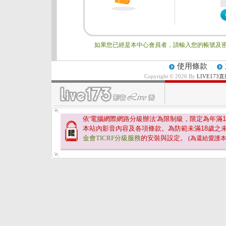
如果您已經是本中心會員者，請輸入您的帳號及密
使用條款
Copyright © 2026 By
LIVE17
依'電腦網際網路分級辦法'為限制級，限定為年滿
1
本站內影音內容及各項條款。為防範未滿
18
歲之
金會TICRF分級服務
的安裝與設定。
(為還給愛護