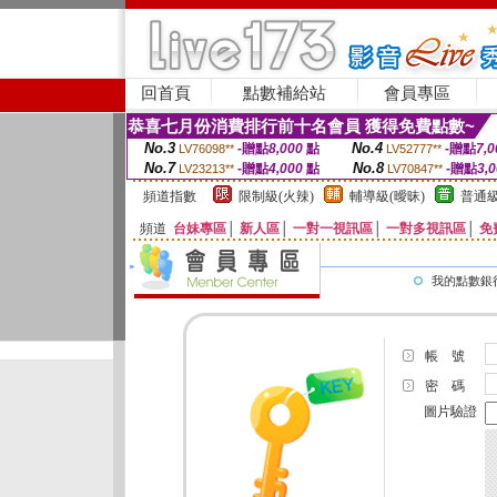
回首頁
點數補給站
會員專區
恭喜七月份消費排行前十名會員 獲得免費點數~
No.3
No.4
-贈點
8,000
點
-贈點
7,0
LV76098**
LV52777**
No.7
No.8
-贈點
4,000
點
-贈點
3,
LV23213**
LV70847**
頻道指數
限制級(火辣)
輔導級(曖昧)
普通級
頻道
台妹專區
│
新人區
│
一對一視訊區
│
一對多視訊區
│
免
我的點數銀
帳 號
密 碼
圖片驗證