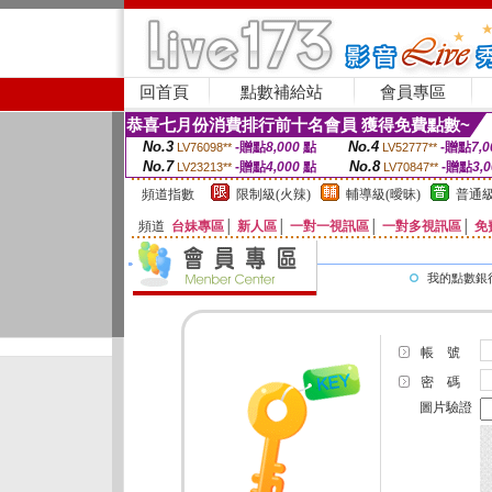
回首頁
點數補給站
會員專區
恭喜七月份消費排行前十名會員 獲得免費點數~
No.3
No.4
-贈點
8,000
點
-贈點
7,0
LV76098**
LV52777**
No.7
No.8
-贈點
4,000
點
-贈點
3,
LV23213**
LV70847**
頻道指數
限制級(火辣)
輔導級(曖昧)
普通級
頻道
台妹專區
│
新人區
│
一對一視訊區
│
一對多視訊區
│
免
我的點數銀
帳 號
密 碼
圖片驗證