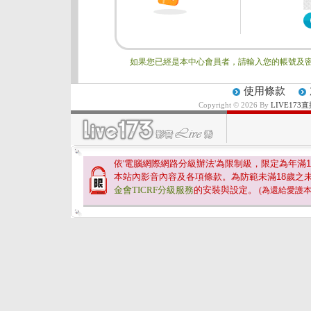
如果您已經是本中心會員者，請輸入您的帳號及密
使用條款
Copyright © 2026 By
LIVE17
依'電腦網際網路分級辦法'為限制級，限定為年滿
1
本站內影音內容及各項條款。為防範未滿
18
歲之
金會TICRF分級服務
的安裝與設定。
(為還給愛護