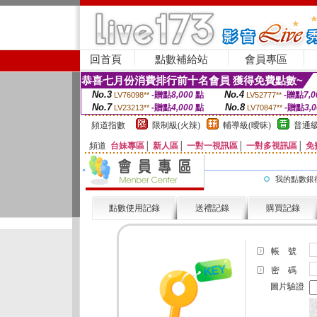
回首頁
點數補給站
會員專區
恭喜七月份消費排行前十名會員 獲得免費點數~
No.3
No.4
-贈點
8,000
點
-贈點
7,0
LV76098**
LV52777**
No.7
No.8
-贈點
4,000
點
-贈點
3,
LV23213**
LV70847**
頻道指數
限制級(火辣)
輔導級(曖昧)
普通級
頻道
台妹專區
│
新人區
│
一對一視訊區
│
一對多視訊區
│
免
我的點數銀
點數使用記錄
送禮記錄
購買記錄
帳 號
密 碼
圖片驗證