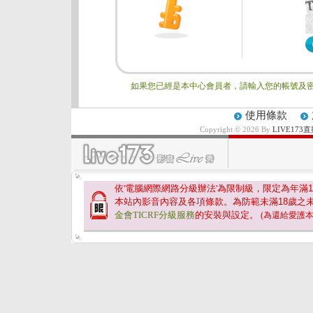
如果您已經是本中心會員者，請輸入您的帳號及密
使用條款
Copyright © 2026 By
LIVE17
依'電腦網際網路分級辦法'為限制級，限定為年滿
1
本站內影音內容及各項條款。為防範未滿
18
歲之
金會TICRF分級服務
的安裝與設定。
(為還給愛護