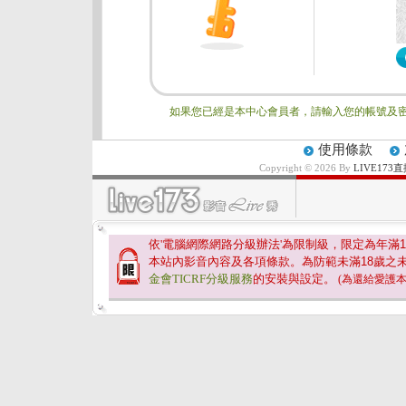
如果您已經是本中心會員者，請輸入您的帳號及密
使用條款
Copyright © 2026 By
LIVE17
依'電腦網際網路分級辦法'為限制級，限定為年滿
1
本站內影音內容及各項條款。為防範未滿
18
歲之
金會TICRF分級服務
的安裝與設定。
(為還給愛護