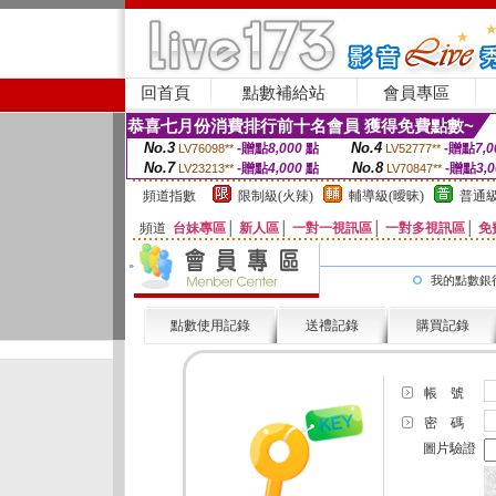
回首頁
點數補給站
會員專區
恭喜七月份消費排行前十名會員 獲得免費點數~
No.3
No.4
-贈點
8,000
點
-贈點
7,0
LV76098**
LV52777**
No.7
No.8
-贈點
4,000
點
-贈點
3,
LV23213**
LV70847**
頻道指數
限制級(火辣)
輔導級(曖昧)
普通級
頻道
台妹專區
│
新人區
│
一對一視訊區
│
一對多視訊區
│
免
我的點數銀
點數使用記錄
送禮記錄
購買記錄
帳 號
密 碼
圖片驗證