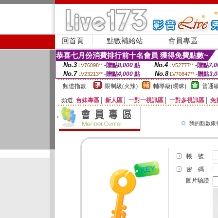
回首頁
點數補給站
會員專區
恭喜七月份消費排行前十名會員 獲得免費點數~
No.3
No.4
-贈點
8,000
點
-贈點
7,0
LV76098**
LV52777**
No.7
No.8
-贈點
4,000
點
-贈點
3,
LV23213**
LV70847**
頻道指數
限制級(火辣)
輔導級(曖昧)
普通級
頻道
台妹專區
│
新人區
│
一對一視訊區
│
一對多視訊區
│
免
我的點數銀
帳 號
密 碼
圖片驗證