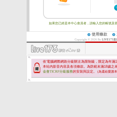
如果您已經是本中心會員者，請輸入您的帳號及密
使用條款
Copyright © 2026 By
LIVE17
依'電腦網際網路分級辦法'為限制級，限定為年滿
1
本站內影音內容及各項條款。為防範未滿
18
歲之
金會TICRF分級服務
的安裝與設定。
(為還給愛護