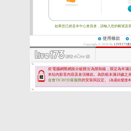
如果您已經是本中心會員者，請輸入您的帳號及密
使用條款
Copyright © 2026 By
LIVE17
依'電腦網際網路分級辦法'為限制級，限定為年滿
1
本站內影音內容及各項條款。為防範未滿
18
歲之
金會TICRF分級服務
的安裝與設定。
(為還給愛護