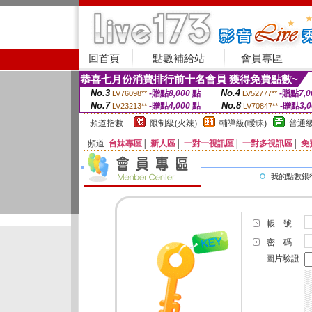
回首頁
點數補給站
會員專區
恭喜七月份消費排行前十名會員 獲得免費點數~
No.3
No.4
-贈點
8,000
點
-贈點
7,0
LV76098**
LV52777**
No.7
No.8
-贈點
4,000
點
-贈點
3,
LV23213**
LV70847**
頻道指數
限制級(火辣)
輔導級(曖昧)
普通級
頻道
台妹專區
│
新人區
│
一對一視訊區
│
一對多視訊區
│
免
我的點數銀
帳 號
密 碼
圖片驗證