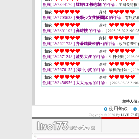
會員[ LV7344176 ]
艋舺GD權志龍
的評論：
主播長得很
相貌
身材
會員[ LV7703633 ]
失學少女救援團隊
的評論：
有夠好看
相貌
身材
會員[ LV7351107 ]
高雄樓
的評論：
( 2026-06-29 21:09:05
相貌
身材
會員[ LV5621758 ]
奔著純愛來的~
的評論：
收到你夢中
相貌
身材
會員[ LV4571248 ]
渣男大叔
的評論：
生日快樂
( 2026-06
相貌
身材
會員[ LV7676155 ]
我叫小賀
的評論：
最棒的妹妹~
( 202
相貌
身材
會員[ LV3456956 ]
大大元元
的評論：
( 2026-06-08 21:06
主持人個
使用條款
Copyright © 2026 By
LIVE17