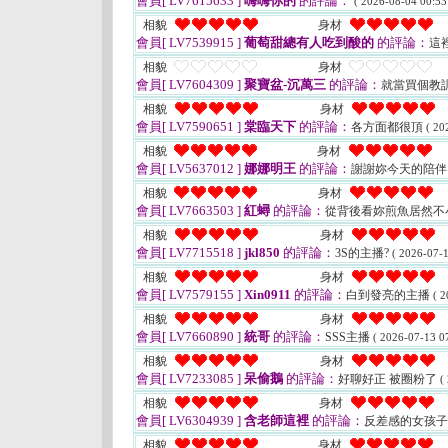
會員[ LV7615633 ]
嗨嗨你的
的評論：
( 2026-08-04 00:53
相貌
身材
會員[ LV7539915 ]
葡萄甜總有人吃到酸的
的評論：
這
相貌
身材
會員[ LV7604309 ]
聚寶盆-沉萬三
的評論：
就當買個教
相貌
身材
會員[ LV7590651 ]
棠臨天下
的評論：
各方面都很頂
( 20
相貌
身材
會員[ LV5637012 ]
娜娜明王
的評論：
謝謝妳今天的陪伴
相貌
身材
會員[ LV7663503 ]
紅蟳
的評論：
從背後看妳煎魚居然不
相貌
身材
會員[ LV7715518 ]
jkl850
的評論：
3S的主播?
( 2026-07-1
相貌
身材
會員[ LV7579155 ]
Xin0911
的評論：
白到發亮的主播
( 2
相貌
身材
會員[ LV7660890 ]
統哥
的評論：
SSS主播
( 2026-07-13 07
相貌
身材
會員[ LV7233085 ]
呆偷鵝
的評論：
好聊好正 被圈粉了
(
相貌
身材
會員[ LV6304939 ]
含老師這裡
的評論：
反差感的女孩
相貌
身材