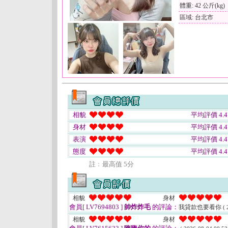
體重: 42 公斤(kg)
區域: 台北市
相貌
平均評價 4.4
身材
平均評價 4.4
表演
平均評價 4.4
態度
平均評價 4.4
註﹕最高值 5分
相貌
身材
會員[ LV7694803 ]
帥炸炸毛
的評論：
我貸款也要看你
( 
相貌
身材