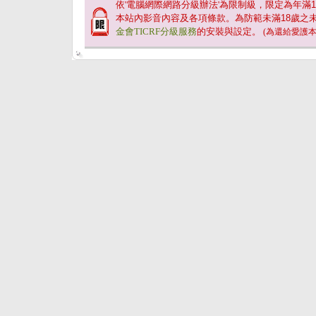
依'電腦網際網路分級辦法'為限制級，限定為年滿
1
本站內影音內容及各項條款。為防範未滿
18
歲之
金會TICRF分級服務
的安裝與設定。
(為還給愛護