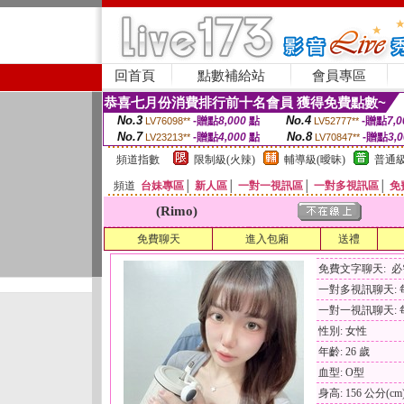
回首頁
點數補給站
會員專區
恭喜七月份消費排行前十名會員 獲得免費點數~
No.3
No.4
-贈點
8,000
點
-贈點
7,0
LV76098**
LV52777**
No.7
No.8
-贈點
4,000
點
-贈點
3,
LV23213**
LV70847**
頻道指數
限制級(火辣)
輔導級(曖昧)
普通級
頻道
台妹專區
│
新人區
│
一對一視訊區
│
一對多視訊區
│
免
(Rimo)
免費聊天
進入包廂
送禮
免費文字聊天: 
一對多視訊聊天: 每
一對一視訊聊天: 每
性別: 女性
年齡: 26 歲
血型: O型
身高: 156 公分(cm