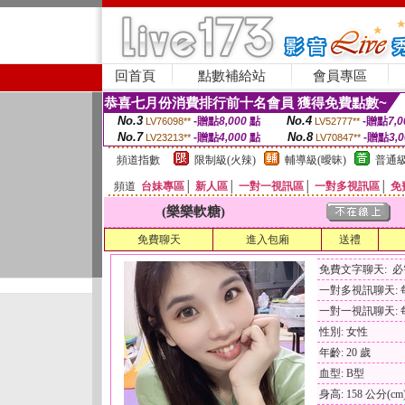
回首頁
點數補給站
會員專區
恭喜七月份消費排行前十名會員 獲得免費點數~
No.3
No.4
-贈點
8,000
點
-贈點
7,0
LV76098**
LV52777**
No.7
No.8
-贈點
4,000
點
-贈點
3,
LV23213**
LV70847**
頻道指數
限制級(火辣)
輔導級(曖昧)
普通級
頻道
台妹專區
│
新人區
│
一對一視訊區
│
一對多視訊區
│
免
(樂樂軟糖)
免費聊天
進入包廂
送禮
免費文字聊天: 
一對多視訊聊天: 每
一對一視訊聊天: 每
性別: 女性
年齡: 20 歲
血型: B型
身高: 158 公分(cm