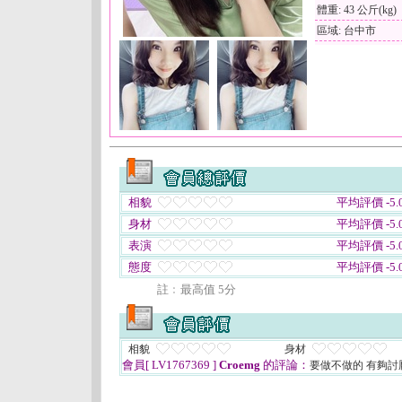
體重: 43 公斤(kg)
區域: 台中市
相貌
平均評價 -5.0
身材
平均評價 -5.0
表演
平均評價 -5.0
態度
平均評價 -5.0
註﹕最高值 5分
相貌
身材
會員[ LV1767369 ]
Croemg
的評論：
要做不做的 有夠