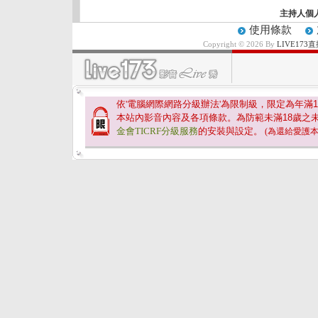
主持人個
使用條款
Copyright © 2026 By
LIVE17
依'電腦網際網路分級辦法'為限制級，限定為年滿
1
本站內影音內容及各項條款。為防範未滿
18
歲之
金會TICRF分級服務
的安裝與設定。
(為還給愛護