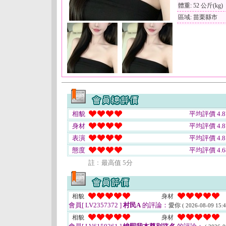
體重: 52 公斤(kg)
區域: 苗栗縣市
相貌
平均評價 4.8
身材
平均評價 4.8
表演
平均評價 4.8
態度
平均評價 4.6
註﹕最高值 5分
相貌
身材
會員[ LV2357372 ]
村民A
的評論：
愛你
( 2026-08-09 15:4
相貌
身材