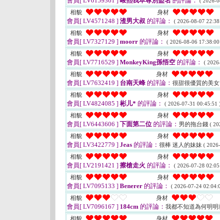
會員[ LV6159361 ]
峻熙我本尊別盜名
的評論：
( 2026-0
相貌
身材
會員[ LV4571248 ]
渣男大叔
的評論：
( 2026-08-07 22:38
相貌
身材
會員[ LV7327129 ]
moorr
的評論：
( 2026-08-06 17:38:00
相貌
身材
會員[ LV7716529 ]
MonkeyKing孫悟空
的評論：
( 2026
相貌
身材
會員[ LV7632419 ]
台南天峰
的評論：
很甜很優質的美女 
相貌
身材
會員[ LV4824085 ]
彬儿*
的評論：
( 2026-07-31 00:45:51 
相貌
身材
會員[ LV6443606 ]
下面第二位
的評論：
男的拖台錢
( 20
相貌
身材
會員[ LV3422779 ]
Jeas
的評論：
很棒 迷人的妹妹
( 2026
相貌
身材
會員[ LV2191421 ]
擦槍走火
的評論：
( 2026-07-28 02:05
相貌
身材
會員[ LV7095133 ]
Benerer
的評論：
( 2026-07-24 02:04:0
相貌
身材
會員[ LV7096167 ]
184cm
的評論：
我都不知道為何明明
相貌
身材