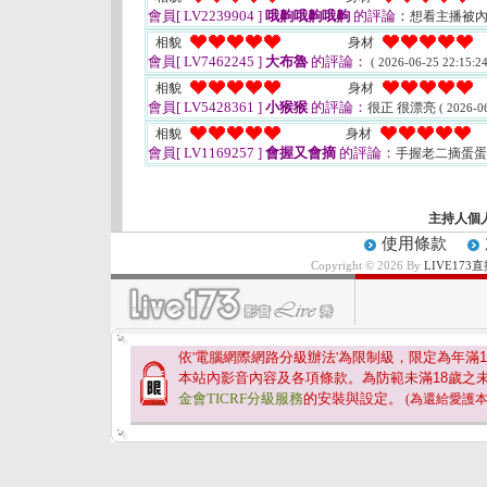
會員[ LV2239904 ]
哦齁哦齁哦齁
的評論：
想看主播被
相貌
身材
會員[ LV7462245 ]
大布魯
的評論：
( 2026-06-25 22:15:24
相貌
身材
會員[ LV5428361 ]
小猴猴
的評論：
很正 很漂亮
( 2026-0
相貌
身材
會員[ LV1169257 ]
會握又會摘
的評論：
手握老二摘蛋蛋
主持人個
使用條款
Copyright © 2026 By
LIVE17
依'電腦網際網路分級辦法'為限制級，限定為年滿
1
本站內影音內容及各項條款。為防範未滿
18
歲之
金會TICRF分級服務
的安裝與設定。
(為還給愛護