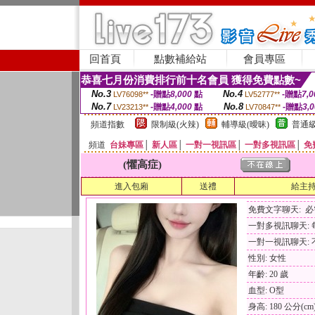
回首頁
點數補給站
會員專區
恭喜七月份消費排行前十名會員 獲得免費點數~
No.3
No.4
-贈點
8,000
點
-贈點
7,0
LV76098**
LV52777**
No.7
No.8
-贈點
4,000
點
-贈點
3,
LV23213**
LV70847**
頻道指數
限制級(火辣)
輔導級(曖昧)
普通級
頻道
台妹專區
│
新人區
│
一對一視訊區
│
一對多視訊區
│
免
(懼高症)
進入包廂
送禮
給主
免費文字聊天: 
一對多視訊聊天: 每
一對一視訊聊天: 
性別: 女性
年齡: 20 歲
血型: O型
身高: 180 公分(cm