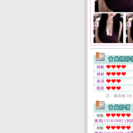
相貌
身材
表演
態度
註﹕最高值 5分
相貌
會員[ LV1610082 ]
的
相貌