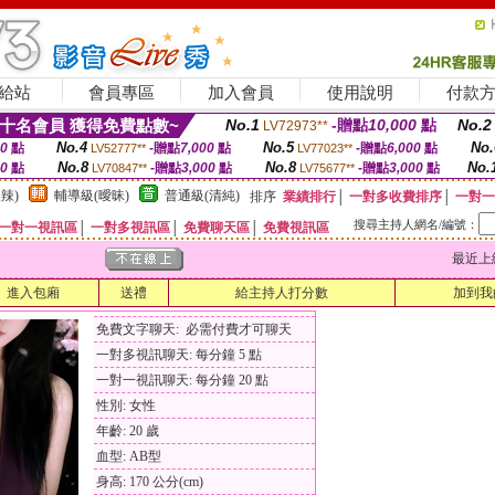
給站
會員專區
加入會員
使用說明
付款
十名會員 獲得免費點數~
No.1
-贈點
10,000
點
No.2
LV72973**
No.4
No.5
No.
00
點
-贈點
7,000
點
-贈點
6,000
點
LV52777**
LV77023**
No.8
No.8
No.
00
點
-贈點
3,000
點
-贈點
3,000
點
LV70847**
LV75677**
辣)
輔導級(曖昧)
普通級(清純)
排序
業績排行
│
一對多收費排序
│
一對一
搜尋主持人網名/編號：
一對一視訊區
│
一對多視訊區
│
免費聊天區
│
免費視訊區
最近上線時間
進入包廂
送禮
給主持人打分數
加到我
免費文字聊天: 必需付費才可聊天
一對多視訊聊天: 每分鐘 5 點
一對一視訊聊天: 每分鐘 20 點
性別: 女性
年齡: 20 歲
血型: AB型
身高: 170 公分(cm)