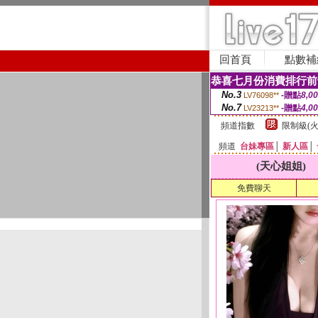
回首頁
點數補
恭喜七月份消費排行前
No.3
-贈點
8,0
LV76098**
No.7
-贈點
4,0
LV23213**
頻道指數
限制級(火
頻道
台妹專區
│
新人區
│
(天心姐姐)
免費聊天