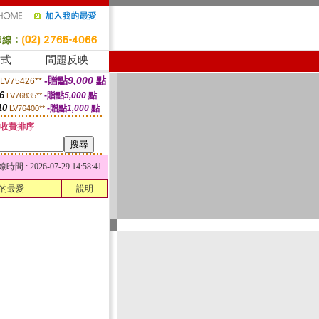
方式
問題反映
-贈點
9,000
點
LV75426**
6
-贈點
5,000
點
LV76835**
10
-贈點
1,000
點
LV76400**
收費排序
 : 2026-07-29 14:58:41
的最愛
說明