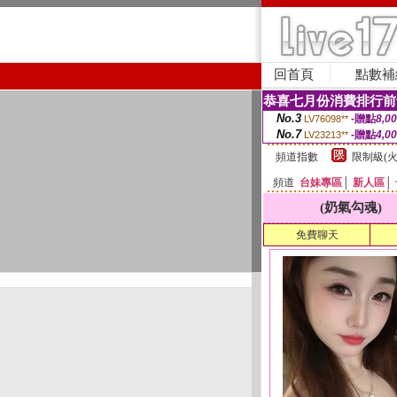
回首頁
點數補
恭喜七月份消費排行前
No.3
-贈點
8,0
LV76098**
No.7
-贈點
4,0
LV23213**
頻道指數
限制級(火
頻道
台妹專區
│
新人區
│
(奶氣勾魂)
免費聊天