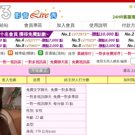
給站
會員專區
加入會員
使用說明
付款
十名會員 獲得免費點數~
No.1
-贈點
10,000
點
No.2
LV72973**
No.4
No.5
No.
00
點
-贈點
7,000
點
-贈點
6,000
點
LV52777**
LV77023**
No.8
No.8
No.
00
點
-贈點
3,000
點
-贈點
3,000
點
LV70847**
LV75677**
辣)
輔導級(曖昧)
普通級(清純)
排序
業績排行
│
一對多收費排序
│
一對一
搜尋主持人網名/編號：
一對一視訊區
│
一對多視訊區
│
免費聊天區
│
免費視訊區
最近上線時間
進入包廂
送禮
給主持人打分數
加到我
免費文字聊天: 免費一對多專區
一對多視訊聊天: 免費一對多專區
一對一視訊聊天: 每分鐘 35 點
性別: 女性
年齡: 22 歲
血型:
身高: 170 公分(cm)