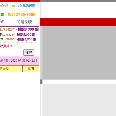
方式
問題反映
-贈點
9,000
點
LV75426**
6
-贈點
5,000
點
LV76835**
10
-贈點
1,000
點
LV76400**
收費排序
 : 2026-07-31 02:42:34
的最愛
說明