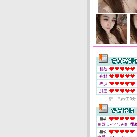
相貌
身材
表演
態度
註﹕最高值 5分
相貌
會員[ LV7443949 ]
椰
相貌