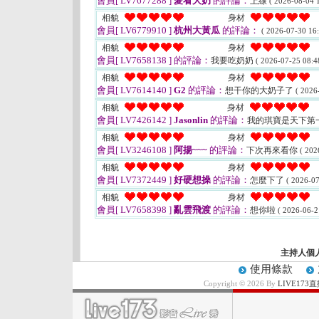
會員[ LV7677288 ]
愛看大奶
的評論：
上線
( 2026-08-04 1
相貌
身材
會員[ LV6779910 ]
杭州大黃瓜
的評論：
( 2026-07-30 16:
相貌
身材
會員[ LV7658138 ]
的評論：
我要吃奶奶
( 2026-07-25 08:4
相貌
身材
會員[ LV7614140 ]
G2
的評論：
想干你的大奶子了
( 2026
相貌
身材
會員[ LV7426142 ]
Jasonlin
的評論：
我的琪寶是天下第
相貌
身材
會員[ LV3246108 ]
阿揚~~~
的評論：
下次再來看你
( 202
相貌
身材
會員[ LV7372449 ]
好硬想操
的評論：
怎麼下了
( 2026-07
相貌
身材
會員[ LV7658398 ]
亂雲飛渡
的評論：
想你啦
( 2026-06-2
主持人個
使用條款
Copyright © 2026 By
LIVE17