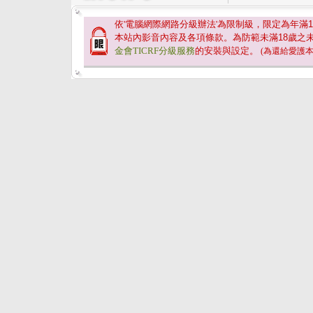
依'電腦網際網路分級辦法'為限制級，限定為年滿
1
本站內影音內容及各項條款。為防範未滿
18
歲之
金會TICRF分級服務
的安裝與設定。
(為還給愛護