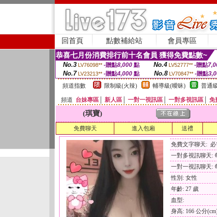
回首頁
點數補給站
會員專區
恭喜七月份消費排行前十名會員 獲得免費點數~
No.3
No.4
-贈點
8,000
點
-贈點
7,0
LV76098**
LV52777**
No.7
No.8
-贈點
4,000
點
-贈點
3,
LV23213**
LV70847**
頻道指數
限制級(火辣)
輔導級(曖昧)
普通級
頻道
台妹專區
│
新人區
│
一對一視訊區
│
一對多視訊區
│
免
(琪寶)
免費聊天
進入包廂
送禮
免費文字聊天: 
一對多視訊聊天: 每
一對一視訊聊天: 每
性別: 女性
年齡: 27 歲
血型:
身高: 166 公分(cm