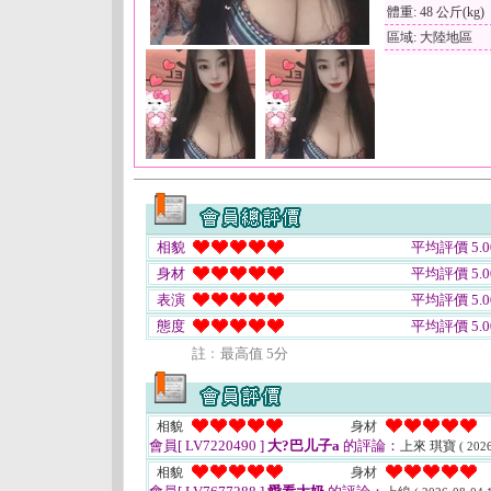
體重: 48 公斤(kg)
區域: 大陸地區
相貌
平均評價 5.0
身材
平均評價 5.0
表演
平均評價 5.0
態度
平均評價 5.0
註﹕最高值 5分
相貌
身材
會員[ LV7220490 ]
大?巴儿子a
的評論：
上來 琪寶
( 202
相貌
身材