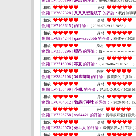
會員[ LV7566196 ]
胖恩
的評論：
主播超級甜美的 好喜歡
相貌
身材
會員[ LV2687328 ]
又又又想退坑了
的評論：
我好無聊
相貌
身材
會員[ LV7108615 ]
的評論：
( 2026-07-29 12:28:53 )
相貌
身材
會員[ LV6884244 ]
qazwsxcvbbb
的評論：
乖孩子
( 2026-
相貌
身材
會員[ LV3358296 ]
哩昂
的評論：
值～～～～～～～～～
相貌
身材
會員[ LV2516996 ]
零夏
的評論：
( 2026-06-29 10:57:05 )
相貌
身材
會員[ LV2845108 ]
30歲凱凱
的評論：
很喜歡的主播喔
相貌
身材
會員[ LV7156499 ]
小傾.
的評論：
好甜QQQQQ
( 2026-06
相貌
身材
會員[ LV6704612 ]
勃起打棒球
的評論：
( 2026-06-16 15:
相貌
身材
會員[ LV7326758 ]
yy04421
的評論：
長得很可愛好聊天
相貌
身材
會員[ LV3342070 ]
做工人
的評論：
這個笑容太甜了啦
( 
相貌
身材