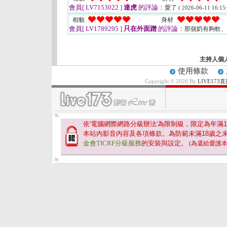
會員[ LV7153022 ]
達虎
的評論：
愛了
( 2026-06-11 16:15:
相貌
身材
會員[ LV1789295 ]
只在外面蹭
的評論：
那個奶有夠軟
主持人個
使用條款
Copyright © 2026 By
LIVE17
依'電腦網際網路分級辦法'為限制級，限定為年滿
1
本站內影音內容及各項條款。為防範未滿
18
歲之
金會TICRF分級服務
的安裝與設定。
(為還給愛護