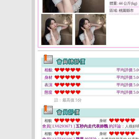
體重: 44 公斤(kg)
區域: 桃園縣市
相貌
平均評價 5.0
身材
平均評價 5.0
表演
平均評價 5.0
態度
平均評價 5.0
註﹕最高值 5分
相貌
身材
會員[ LV6293671 ]
五秒內走代表妳醜
的評論：
人很好
相貌
身材