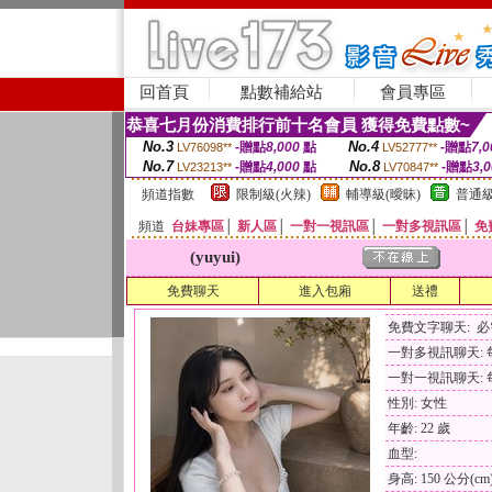
回首頁
點數補給站
會員專區
恭喜七月份消費排行前十名會員 獲得免費點數~
No.3
No.4
-贈點
8,000
點
-贈點
7,0
LV76098**
LV52777**
No.7
No.8
-贈點
4,000
點
-贈點
3,
LV23213**
LV70847**
頻道指數
限制級(火辣)
輔導級(曖昧)
普通級
頻道
台妹專區
│
新人區
│
一對一視訊區
│
一對多視訊區
│
免
(yuyui)
免費聊天
進入包廂
送禮
免費文字聊天: 
一對多視訊聊天: 每
一對一視訊聊天: 每
性別: 女性
年齡: 22 歲
血型:
身高: 150 公分(cm