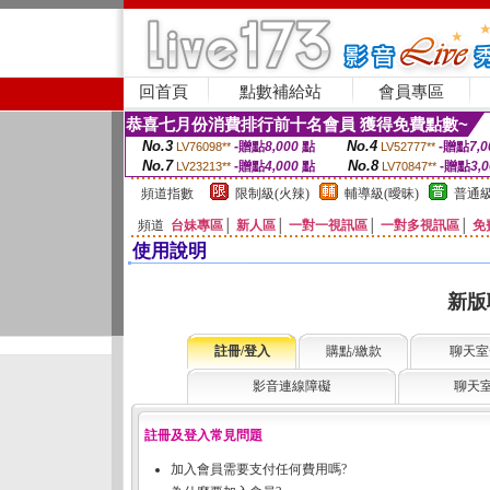
回首頁
點數補給站
會員專區
恭喜七月份消費排行前十名會員 獲得免費點數~
No.3
No.4
-贈點
8,000
點
-贈點
7,0
LV76098**
LV52777**
No.7
No.8
-贈點
4,000
點
-贈點
3,
LV23213**
LV70847**
頻道指數
限制級(火辣)
輔導級(曖昧)
普通級
頻道
台妹專區
│
新人區
│
一對一視訊區
│
一對多視訊區
│
免
使用說明
新版
註冊/登入
購點/繳款
聊天室
影音連線障礙
聊天
註冊及登入常見問題
加入會員需要支付任何費用嗎?