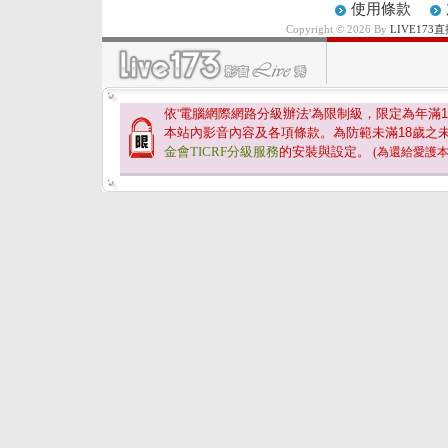
使用條款
Copyright © 2026 By
LIVE17
依'電腦網際網路分級辦法'為限制級，限定為年滿
1
本站內影音內容及各項條款。為防範未滿
18
歲之
金會TICRF分級服務
的安裝與設定。
(為還給愛護